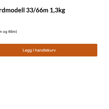
ordmodell 33/66m 1,3kg
Tar både liten og stor rull (33m og 66m)
Legg i handlekurv