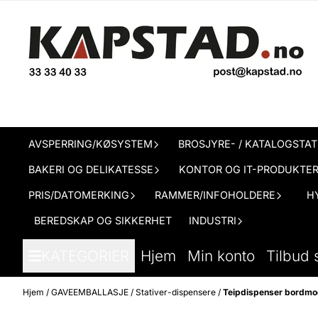
Hopp til innhold
AVSPERRING/KØSYSTEM
BROSJYRE- / KATALOGSTAT
BAKERI OG DELIKATESSE
KONTOR OG IT-PRODUKTE
PRIS/DATOMERKING
RAMMER/INFOHOLDERE
H
BEREDSKAP OG SIKKERHET
INDUSTRI
KATEGORIER
Hjem
Min konto
Tilbud 
Hjem
/
GAVEEMBALLASJE
/
Stativer-dispensere
/
Teipdispenser bordmo