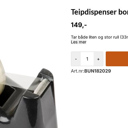
Teipdispenser b
149,-
Les mer
-
+
Art.nr:
BUN182029