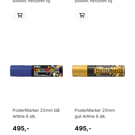
plakater, menybrett og
plakater, menybrett og
signaturskriving. Meget
signaturskriving. Meget
ugjennomsiktig pigment
ugjennomsiktig pigment
blekk med overlegen
blekk med overlegen
motstandsdyktighet ovenfor
motstandsdyktighet ovenfor
vann og bleking. Egnet for
vann og bleking. Egnet for
bruk på papp, metall, plast,
bruk på papp, metall, plast,
glass, tre, gummi, stein, etc.
glass, tre, gummi, stein, etc.
Tillater overmaling uten
Tillater overmaling uten
lekkasje gjennom. Vaskes
lekkasje gjennom. Vaskes
lett av ikke-porøse
lett av ikke-porøse
overflater. Syrefri. 20 mm
overflater. Syrefri. 20 mm
skriftbredde. Ideell for tekst,
skriftbredde. Ideell for tekst,
detalj og skyggelegging.
detalj og skyggelegging.
PosterMarker 20mm blå
PosterMarker 20mm
Artline 6 stk.
gull Artline 6 stk.
495,-
495,-