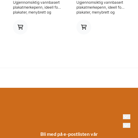
Ugjennomsiktig vannbasert
Ugjennomsiktig vannbasert
plakatmerkepenn, ideell for
plakatmerkepenn, ideell for
plakater, menybrett og
plakater, menybrett og
signaturskriving. Meget
signaturskriving. Meget
ugjennomsiktig pigment
ugjennomsiktig pigment
blekk med overlegen
blekk med overlegen
motstandsdyktighet ovenfor
motstandsdyktighet ovenfor
vann og bleking. Egnet for
vann og bleking. Egnet for
bruk på papp, metall, plast,
bruk på papp, metall, plast,
glass, tre, gummi, stein, etc.
glass, tre, gummi, stein, etc.
Tillater overmaling uten
Tillater overmaling uten
lekkasje gjennom. Vaskes
lekkasje gjennom. Vaskes
lett av ikke-porøse
lett av ikke-porøse
overflater. Syrefri. 20 mm
overflater. Syrefri. 20 mm
skriftbredde. Ideell for tekst,
skriftbredde. Ideell for tekst,
detalj og skyggelegging.
detalj og skyggelegging.
Bli med på e-postlisten vår