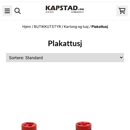
Hopp til innhold
Hjem
/
BUTIKKUTSTYR
/
Kartong og tusj
/
Plakattusj
Plakattusj