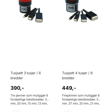
Tusjsett 3 tusjer / 6
Tusjsett 4 tusjer / 8
bredder
bredder
390,-
449,-
Tre penner som muliggjør 6
Firepenner som muliggjør 8
forskjellige tekstbredder. 37
forskjellige tekstbredder. 53
mm, 20 mm, 15 mm, 13 mm,
mm, 37 mm, 25 mm, 21 mm,
10 mm, 8 mm Beholder for
15 mm, 12 mm, 10 mm, 7 mm
blekk og stativ til pennene
Beholder for blekk og stativ