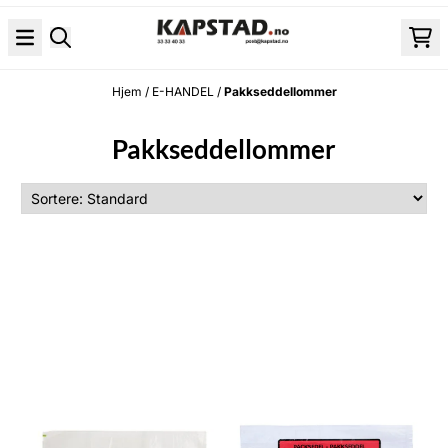
Hopp til innhold
Hjem
/
E-HANDEL
/
Pakkseddellommer
Pakkseddellommer