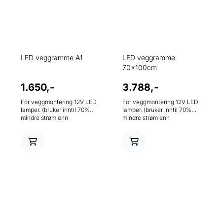
LED veggramme A1
LED veggramme
70x100cm
1.650,-
3.788,-
For veggmontering 12V LED
For veggmontering 12V LED
lamper. (bruker inntil 70%
lamper. (bruker inntil 70%
mindre strøm enn
mindre strøm enn
konvensjonelle lyskasser)
konvensjonelle lyskasser)
Lystempratur dagslys
Lystempratur dagslys
(5000K) UV bestandig og
(5000K) UV bestandig og
antirefleks frontplate,
antirefleks frontplate,
hindrer plakaten i på falme.
hindrer plakaten i på falme.
Klappramme gir enkelt
Klappramme gir enkelt
plakatbytte. Leveres med
plakatbytte. Leveres med
trafo, klar til bruk. Vekt 5,5kg.
trafo, klar til bruk. Vekt 7,1kg.