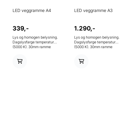
LED veggramme A4
LED veggramme A3
339,-
1.290,-
Lys og homogen belysning.
Lys og homogen belysning.
Dagslysfarge temperatur
Dagslysfarge temperatur
(5000 K). 30mm ramme
(5000 K). 30mm ramme
profil. 220 V adapter
profil. 220 V adapter
inkludert.
inkludert.