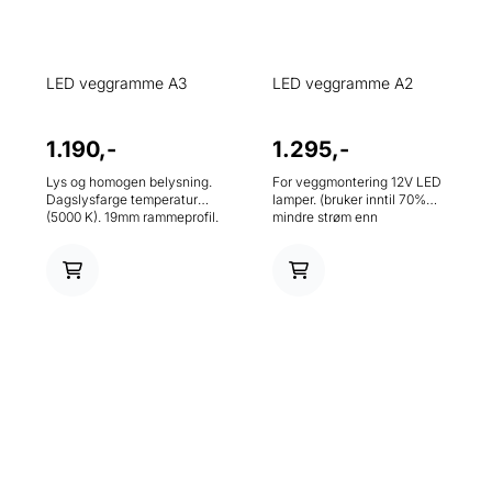
LED veggramme A3
LED veggramme A2
1.190,-
1.295,-
Lys og homogen belysning.
For veggmontering 12V LED
Dagslysfarge temperatur
lamper. (bruker inntil 70%
(5000 K). 19mm rammeprofil.
mindre strøm enn
220 V adapter inkludert. Pris
konvensjonelle lyskasser)
oppgitt uten plakat. Be om
Lystempratur dagslys
pristilbud inkludert plakat.
(5000K) UV bestandig og
antirefleks frontplate,
hindrer plakaten i på falme.
Klappramme gir enkelt
plakatbytte. Leveres med
trafo, klar til bruk. Vekt 5,5kg.