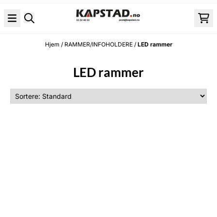
Hopp til innhold
Hjem
/
RAMMER/INFOHOLDERE
/
LED rammer
LED rammer