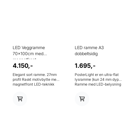
LED Veggramme
LED ramme A3
70x100cm med
dobbeltsidig
magnetfront
4.150,-
1.695,-
Elegant sort ramme. 27mm
PosterLight er en ultra-flat
profil Raskt motivbytte med
lysramme (kun 24 mm dyp)
magnetfront LED-teknikk
Ramme med LED-belysning
Ca. 22,7 W 5000K
forbruker inntil 70% mindre
energi enn vanlige
lysbokser. Den moderne
belysningen ved hjelp av
LED-teknologi garanterer
lang levetid, en homogen og
kraftig belysning. Klar for
tilkobling med hull for
veggmontering.
Rammeprofilen er sølv