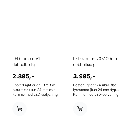
LED ramme A1
LED ramme 70x100cm
dobbeltsidig
dobbeltsidig
2.895,-
3.995,-
PosterLight er en ultra-flat
PosterLight er en ultra-flat
lysramme (kun 24 mm dyp)
lysramme (kun 24 mm dyp)
Ramme med LED-belysning
Ramme med LED-belysning
forbruker inntil 70% mindre
forbruker inntil 70% mindre
energi enn vanlige
energi enn vanlige
lysbokser. Den moderne
lysbokser. Den moderne
belysningen ved hjelp av
belysningen ved hjelp av
LED-teknologi garanterer
LED-teknologi garanterer
lang levetid, en homogen og
lang levetid, en homogen og
kraftig belysning. Klar for
kraftig belysning. Klar for