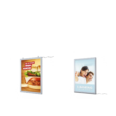
anodisert i EV1 / E6. CE- og
ENEC-sertifiserte lysrammer
er klar til tilkobling inkludert
transformator. Plakatformat
A3 LED lys 48W 220V Trafo
med 3 meter ledning.