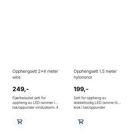
Opphengsett 2x4 meter
Opphengsett 1,5 meter
wire
nylonsnor
249,-
199,-
Fjærbelastet sett for
Sett for oppheng av
oppheng av LED rammer i
dobbeltsidig LED ramme til
tak/oppunder vinduskarm. 4
krok i tak/oppunder
meter wire.
vinduskarm. Nylonsnor og
fester av høy kvalitet.
Lengde på oppheng 1,5
meter.