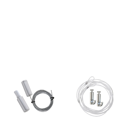
tilkobling med hull for
tilkobling med hull for
veggmontering.
veggmontering.
Rammeprofilen er sølv
Rammeprofilen er sølv
anodisert i EV1 / E6. CE- og
anodisert i EV1 / E6. CE- og
ENEC-sertifiserte lysrammer
ENEC-sertifiserte lysrammer
er klar til tilkobling inkludert
er klar til tilkobling inkludert
transformator. Plakatformat
transformator. Plakatformat
A1 LED lys 48W 220V Trafo
70x100cm LED lys 48W
med 3 meter ledning.
220V Trafo med 3 meter
ledning.