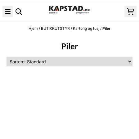
Hopp til innhold
Hjem
/
BUTIKKUTSTYR
/
Kartong og tusj
/
Piler
Piler