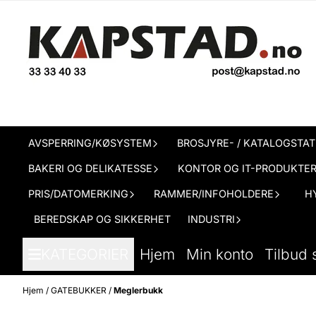
Hopp til innhold
AVSPERRING/KØSYSTEM
BROSJYRE- / KATALOGSTAT
BAKERI OG DELIKATESSE
KONTOR OG IT-PRODUKTE
PRIS/DATOMERKING
RAMMER/INFOHOLDERE
H
BEREDSKAP OG SIKKERHET
INDUSTRI
KATEGORIER
Hjem
Min konto
Tilbud 
Hjem
/
GATEBUKKER
/
Meglerbukk