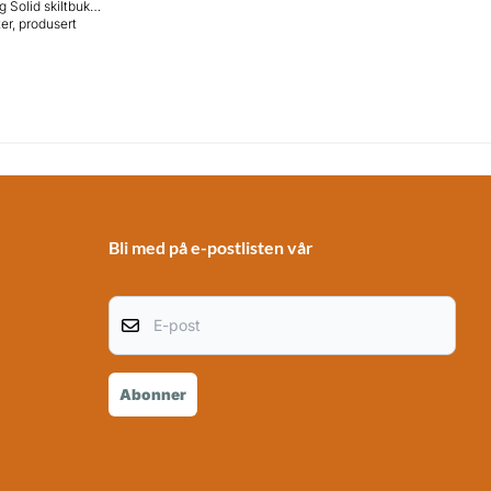
ukk
er, produsert
e 25 mm
tålrør som gir
t og lang levetid.
 magnetisk
om gjør det raskt
ytte plakat
 den beskytter
ss. Den
truksjonen gjør
godt egnet for
k, men den
odt innendørs i
Bli med på e-postlisten vår
pesentre, på
ed
 Fordeler:
akater (stående
E-post
de, avhengig av
 Magnetisk
r enkelt
Abonner
n med høy
ekt til
ampanjer,
r og skilting