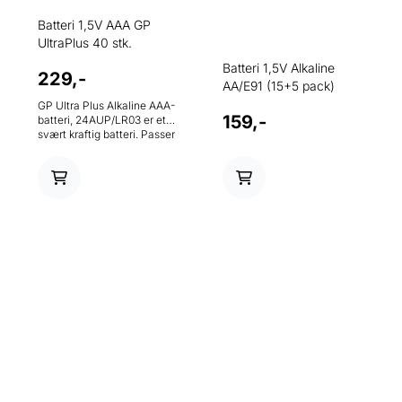
Batteri 1,5V AAA GP
UltraPlus 40 stk.
Batteri 1,5V Alkaline
229,-
AA/E91 (15+5 pack)
GP Ultra Plus Alkaline AAA-
159,-
batteri, 24AUP/LR03 er et
svært kraftig batteri. Passer
for produkter med høyt
strømforbruk og for
presisjonsverktøy.
Batteriene er miljømerkede
og har lang levetid. Tekniske
spesifikasjoner: Batteri: AAA
Batteritype: Alkalisk - Ultra
Plus Diameter: 10,5 mm
Betegnelse: 24AUP/LR03
Spenning: 1.5