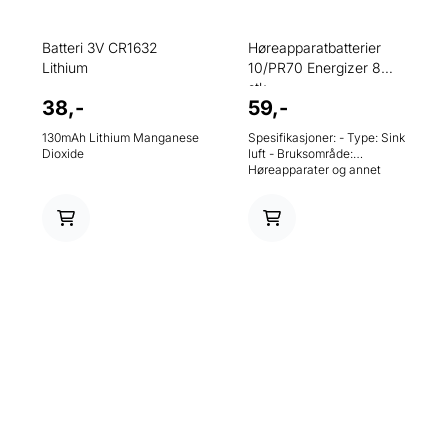
Batteri 3V CR1632
Høreapparatbatterier
Lithium
10/PR70 Energizer 8
stk.
38,-
59,-
130mAh Lithium Manganese
Spesifikasjoner: - Type: Sink
Dioxide
luft - Bruksområde:
Høreapparater og annet
medisinsk utstyr - Nominell
spenning: 1.45V - Modell: 10
/ PR70 - Andre betegnelser:
B0104, B20PA, AC10/230E,
PR70, HA10, 10AU, DA10,
10HPX, s10, p10, PR230,
ZA10, AC230 -
Kvikksølvinnhold 0% -
Dimensjoner: 5,8 x 3,6 mm