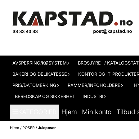
Hopp til innhold
AVSPERRING/KØSYSTEM
BROSJYRE- / KATALOGSTAT
BAKERI OG DELIKATESSE
KONTOR OG IT-PRODUKTE
PRIS/DATOMERKING
RAMMER/INFOHOLDERE
H
BEREDSKAP OG SIKKERHET
INDUSTRI
KATEGORIER
Hjem
Min konto
Tilbud 
Hjem
/
POSER
/
Juleposer