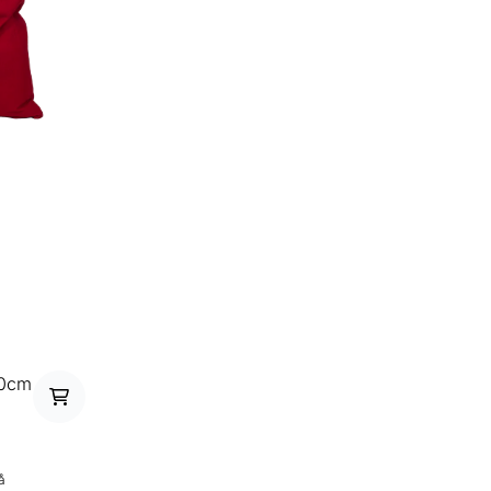
80cm
å