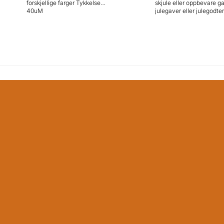
forskjellige farger Tykkelse
skjule eller oppbevare ga
40uM
julegaver eller julegodter 
Forsegl sekken med det
medfølgende røde bånde
Materiale: Bomull Størrelse:
50x80 cm Farge: Rød