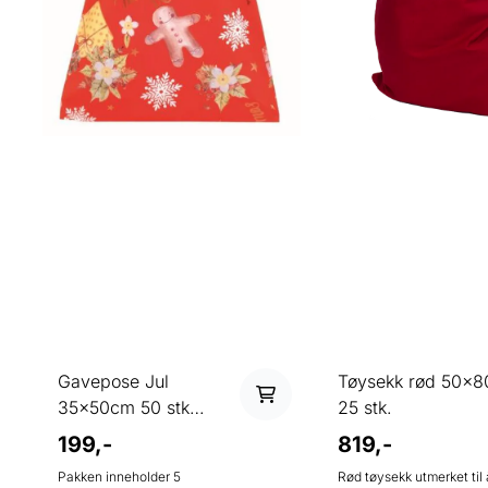
Gavepose Jul
Tøysekk rød 50x
35x50cm 50 stk
25 stk.
assorterte farger
199,-
819,-
Pakken inneholder 5
Rød tøysekk utmerket til 