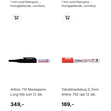
1 mm rund fiberspiss.
1 mm rund fiberspiss.
Hurtigtørkende, vannfast,
Hurtigtørkende, vannfast,
påfyllbar, 30 mm lang spiss,
påfyllbar, 30 mm lang spiss,
perfekt til hull, alkoholbasert
perfekt til hull, alkoholbasert
permanent tusj uten Xylen.
permanent tusj uten Xylen.
Artline 710 Merkepenn
Tekstilmerketusj 0,7mm
Long Nib sort 12 stk.
Artline 750 rød 12 stk.
349,-
189,-