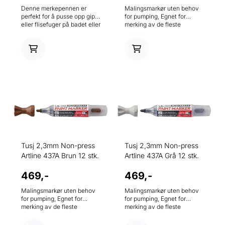
Denne merkepennen er
Malingsmarkør uten behov
perfekt for å pusse opp gips-
for pumping, Egnet for
eller flisefuger på badet eller
merking av de fleste
kjøkkenet. 2-4 mm kuttet
overflater, ideell for bruk i
spiss. Hurtigtørkende,
byggebransjen, fabrikker,
vannavstøtende og
skoler og for
blekbestandige og dekker
kunsthåndverksarbeidere.
oljebaserte blekk. Gen
Før bruk, rist godt med hette
langvarig effekt. Uten Xyl
og bakplugg på til du hører
klikket. 2,3mm rund spiss.
Tusj 2,3mm Non-press
Tusj 2,3mm Non-press
Artline 437A Brun 12 stk.
Artline 437A Grå 12 stk.
469,-
469,-
Malingsmarkør uten behov
Malingsmarkør uten behov
for pumping, Egnet for
for pumping, Egnet for
merking av de fleste
merking av de fleste
overflater, ideell for bruk i
overflater, ideell for bruk i
byggebransjen, fabrikker,
byggebransjen, fabrikker,