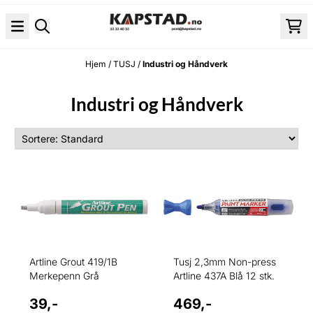
Hopp til innhold
Hjem
/
TUSJ
/
Industri og Håndverk
Industri og Håndverk
Artline Grout 419/1B
Tusj 2,3mm Non-press
Merkepenn Grå
Artline 437A Blå 12 stk.
39,-
469,-