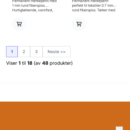
Permanent merkepenn med
Permanent merkepenn
1 mm rund fiberspiss.
perfekt til tekstiler 0.7 mm
Hurtigtørkende, vannfast,
rund fiberspiss. Tørker med
påfyllbar, 30 mm lang spiss,
en gang, Aluminiumhylse,
perfekt til hull, alkoholbasert
Alkoholbasert permanent
permanent tusj uten Xylen.
tusj uten Xylen.
1
2
3
Neste >>
Viser
1
til
18
(av
48
produkter)