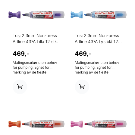
Tusj 2,3mm Non-press
Tusj 2,3mm Non-press
Artline 437A Lilla 12 stk.
Artline 437A Lys blå 12
...
469,-
469,-
Malingsmarkør uten behov
Malingsmarkør uten behov
for pumping, Egnet for
for pumping, Egnet for
merking av de fleste
merking av de fleste
overflater, ideell for bruk i
overflater, ideell for bruk i
byggebransjen, fabrikker,
byggebransjen, fabrikker,
skoler og for
skoler og for
kunsthåndverksarbeidere.
kunsthåndverksarbeidere.
Før bruk, rist godt med hette
Før bruk, rist godt med hette
og bakplugg på til du hører
og bakplugg på til du hører
klikket. 2,3mm rund spiss.
klikket. 2,3mm rund spiss.