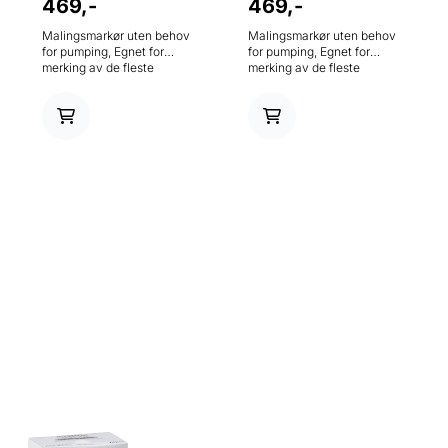
469,-
469,-
Malingsmarkør uten behov
Malingsmarkør uten behov
for pumping, Egnet for
for pumping, Egnet for
merking av de fleste
merking av de fleste
overflater, ideell for bruk i
overflater, ideell for bruk i
byggebransjen, fabrikker,
byggebransjen, fabrikker,
skoler og for
skoler og for
kunsthåndverksarbeidere.
kunsthåndverksarbeidere.
Før bruk, rist godt med hette
Før bruk, rist godt med hette
og bakplugg på til du hører
og bakplugg på til du hører
klikket. 2,3mm rund spiss.
klikket. 2,3mm rund spiss.