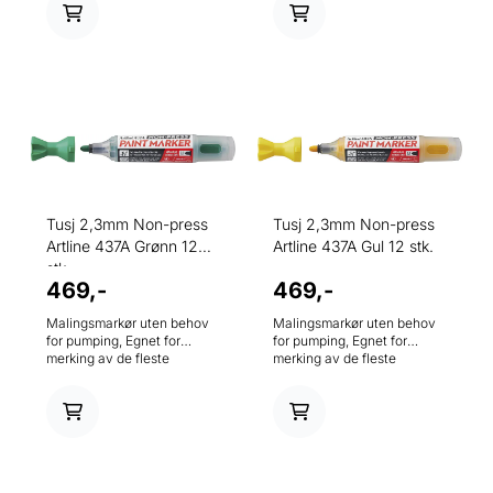
skoler og for
skoler og for
kunsthåndverksarbeidere.
kunsthåndverksarbeidere.
Før bruk, rist godt med hette
Før bruk, rist godt med hette
og bakplugg på til du hører
og bakplugg på til du hører
klikket. 2,3mm rund spiss.
klikket. 2,3mm rund spiss.
Tusj 2,3mm Non-press
Tusj 2,3mm Non-press
Artline 437A Grønn 12
Artline 437A Gul 12 stk.
stk.
469,-
469,-
Malingsmarkør uten behov
Malingsmarkør uten behov
for pumping, Egnet for
for pumping, Egnet for
merking av de fleste
merking av de fleste
overflater, ideell for bruk i
overflater, ideell for bruk i
byggebransjen, fabrikker,
byggebransjen, fabrikker,
skoler og for
skoler og for
kunsthåndverksarbeidere.
kunsthåndverksarbeidere.
Før bruk, rist godt med hette
Før bruk, rist godt med hette
og bakplugg på til du hører
og bakplugg på til du hører
klikket. 2,3mm rund spiss.
klikket. 2,3mm rund spiss.