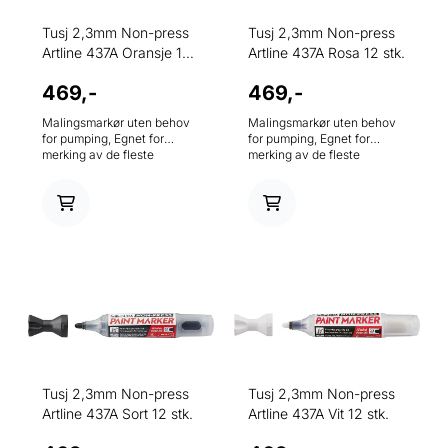
Tusj 2,3mm Non-press
Tusj 2,3mm Non-press
Artline 437A Oransje 12
Artline 437A Rosa 12 stk.
...
469,-
469,-
Malingsmarkør uten behov
Malingsmarkør uten behov
for pumping, Egnet for
for pumping, Egnet for
merking av de fleste
merking av de fleste
overflater, ideell for bruk i
overflater, ideell for bruk i
byggebransjen, fabrikker,
byggebransjen, fabrikker,
skoler og for
skoler og for
kunsthåndverksarbeidere.
kunsthåndverksarbeidere.
Før bruk, rist godt med hette
Før bruk, rist godt med hette
og bakplugg på til du hører
og bakplugg på til du hører
klikket. 2,3mm rund spiss.
klikket. 2,3mm rund spiss.
Tusj 2,3mm Non-press
Tusj 2,3mm Non-press
Artline 437A Sort 12 stk.
Artline 437A Vit 12 stk.