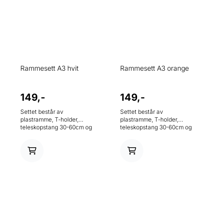
Rammesett A3 hvit
Rammesett A3 orange
149,-
149,-
Settet består av
Settet består av
plastramme, T-holder,
plastramme, T-holder,
teleskopstang 30-60cm og
teleskopstang 30-60cm og
metallfot.
metallfot.