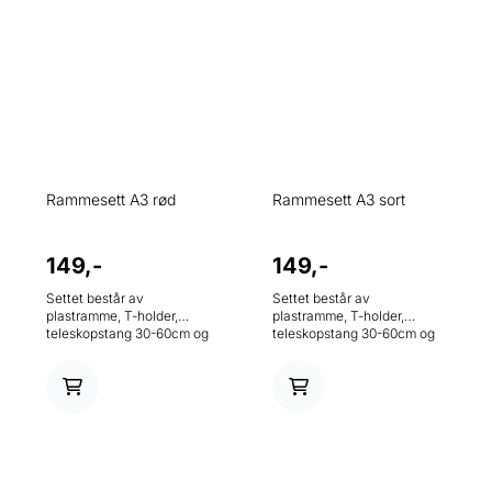
Rammesett A3 rød
Rammesett A3 sort
149,-
149,-
Settet består av
Settet består av
plastramme, T-holder,
plastramme, T-holder,
teleskopstang 30-60cm og
teleskopstang 30-60cm og
metallfot.
metallfot.