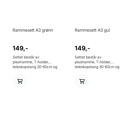
Rammesett A3 grønn
Rammesett A3 gul
149,-
149,-
Settet består av
Settet består av
plastramme, T-holder,
plastramme, T-holder,
teleskopstang 30-60cm og
teleskopstang 30-60cm og
metallfot.
metallfot.