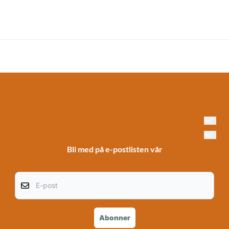
informasjon Elegant design
som passer i butikker,
resepsjoner, messer og
utstillinger Ideell for
prisinformasjon, kampanjer,
veivisning og
produktbeskrivelser.
Bli med på e-postlisten vår
E-post
Abonner