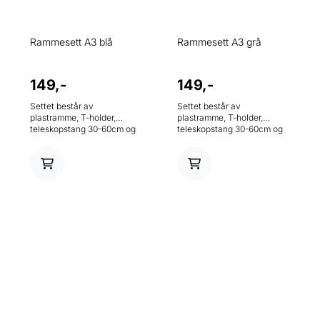
Rammesett A3 blå
Rammesett A3 grå
149,-
149,-
Settet består av
Settet består av
plastramme, T-holder,
plastramme, T-holder,
teleskopstang 30-60cm og
teleskopstang 30-60cm og
metallfot.
metallfot.