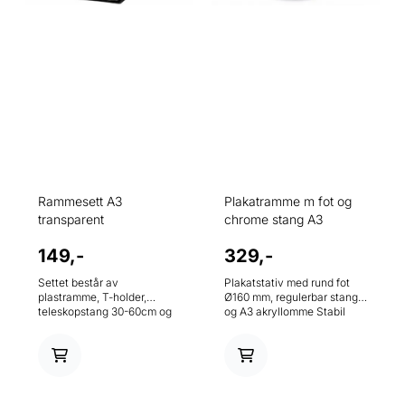
Rammesett A3
Plakatramme m fot og
transparent
chrome stang A3
149,-
329,-
Settet består av
Plakatstativ med rund fot
plastramme, T-holder,
Ø160 mm, regulerbar stang
teleskopstang 30-60cm og
og A3 akryllomme Stabil
metallfot.
rund fot med diameter 160
mm Høydejusterbar
forkrommet stang 320-
620mm Klar akryllomme i
A3-format (stående) Enkel
utskifting av plakater og