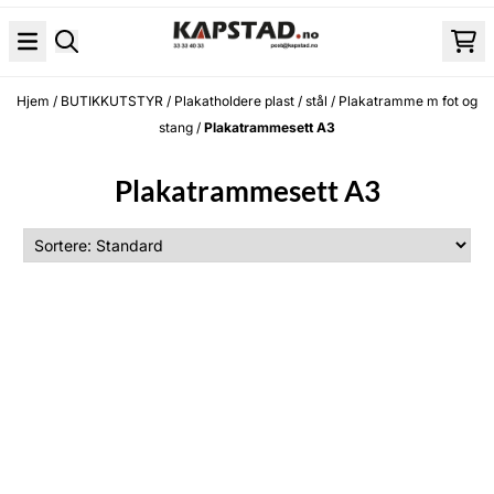
Hopp til innhold
Hjem
/
BUTIKKUTSTYR
/
Plakatholdere plast / stål
/
Plakatramme m fot og
stang
/
Plakatrammesett A3
Plakatrammesett A3