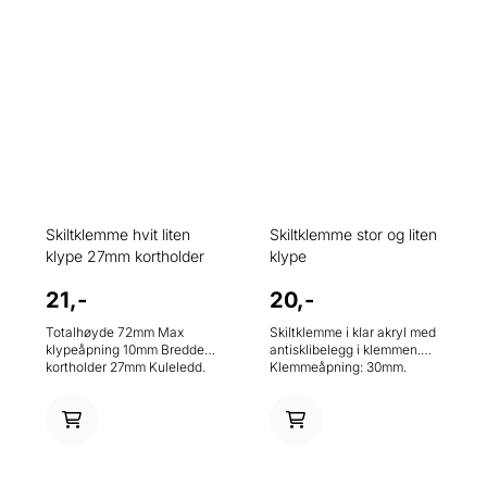
Skiltklemme hvit liten
Skiltklemme stor og liten
klype 27mm kortholder
klype
21,-
20,-
Totalhøyde 72mm Max
Skiltklemme i klar akryl med
klypeåpning 10mm Bredde
antisklibelegg i klemmen.
kortholder 27mm Kuleledd.
Klemmeåpning: 30mm.
Bredde klype 25mm
Totalhøyde: 160mm.
Vinklingsbar