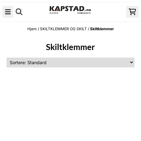
Hopp til innhold
Hjem
/
SKILTKLEMMER OG SKILT
/
Skiltklemmer
Skiltklemmer