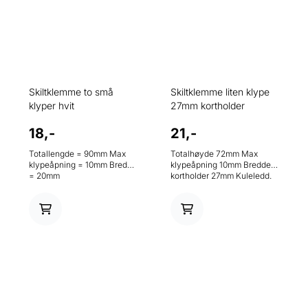
Skiltklemme to små
Skiltklemme liten klype
klyper hvit
27mm kortholder
18,-
21,-
Totallengde = 90mm Max
Totalhøyde 72mm Max
klypeåpning = 10mm Bredde
klypeåpning 10mm Bredde
= 20mm
kortholder 27mm Kuleledd.