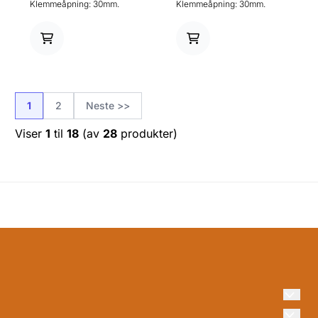
Klemmeåpning: 30mm.
Klemmeåpning: 30mm.
Bredde på kortholder:
Bredde på kortholder: 27mm.
50mm. Totalhøyde: 90mm.
Totalhøyde: 88mm.
Vinklingsbar
Vinklingsbar
1
2
Neste >>
Viser
1
til
18
(av
28
produkter)