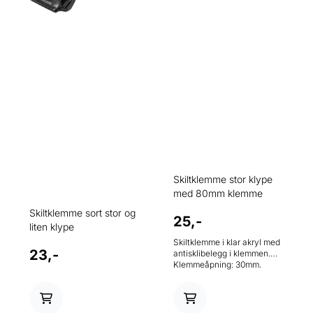
Skiltklemme stor klype
med 80mm klemme
Skiltklemme sort stor og
25,-
liten klype
Skiltklemme i klar akryl med
23,-
antisklibelegg i klemmen.
Klemmeåpning: 30mm.
Bredde på kortholder:
80mm. Totalhøyde: 110mm.
Vinklingsbar