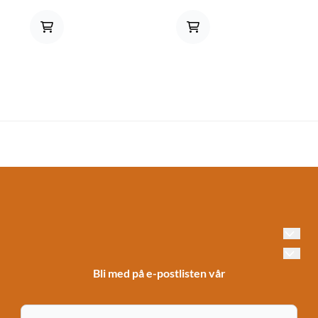
opptil 99999.99 eller
datomerking 19.04-12
Bli med på e-postlisten vår
E-post