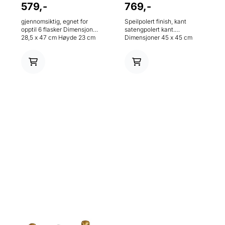
579,-
769,-
gjennomsiktig, egnet for
Speilpolert finish, kant
opptil 6 flasker Dimensjoner
satengpolert kant.
28,5 x 47 cm Høyde 23 cm
Dimensjoner 45 x 45 cm
Volum 10 l Materiale akryl
Høyde 23 cm Materiale
Farge gjennomsiktig
rustfritt stål