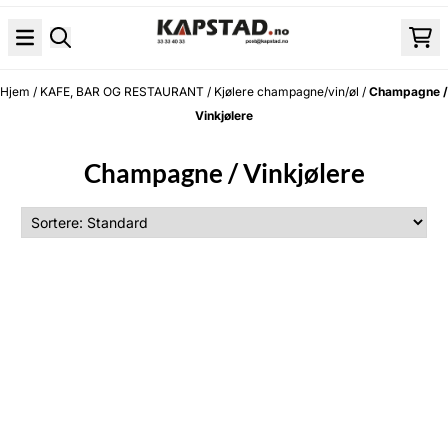
Hopp til innhold
Hjem
/
KAFE, BAR OG RESTAURANT
/
Kjølere champagne/vin/øl
/
Champagne /
Vinkjølere
Champagne / Vinkjølere