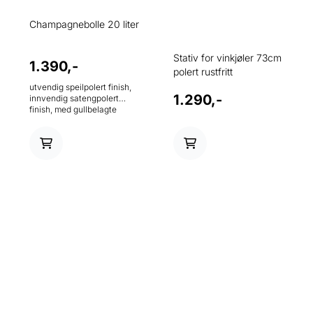
Champagnebolle 20 liter
Stativ for vinkjøler 73cm
1.390,-
polert rustfritt
utvendig speilpolert finish,
1.290,-
innvendig satengpolert
finish, med gullbelagte
håndtak Dimensjoner 42 x
42 cm Høyde 28 cm Volum
20 l Materiale rustfritt stål