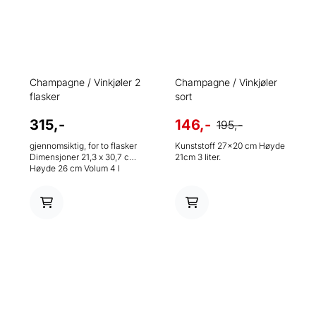
Champagne / Vinkjøler 2
Champagne / Vinkjøler
flasker
sort
315,-
146,-
195,-
gjennomsiktig, for to flasker
Kunststoff 27x20 cm Høyde
Dimensjoner 21,3 x 30,7 cm
21cm 3 liter.
Høyde 26 cm Volum 4 l
Materiale MS