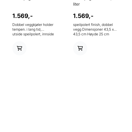
liter
1.569,-
1.569,-
Dobbel veggkjøler holder
speilpolert finish, dobbel
tempen. i lang tid,
vegg Dimensjoner 43,5 x
utside speilpolert, innside
43,5 cm Høyde 25 cm
matt finish Dimensjoner 31 x
Volum 10,5 l Materiale
31 cm Høyde 19 cm Volum
rustfritt stål
10 l Materiale rustfritt stål
18/8