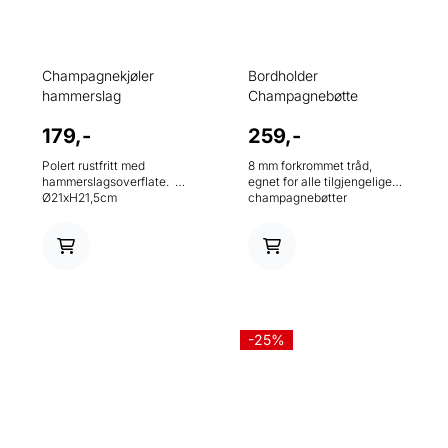
Champagnekjøler
Bordholder
hammerslag
Champagnebøtte
179,-
259,-
Polert rustfritt med
8 mm forkrommet tråd,
hammerslagsoverflate.
egnet for alle tilgjengelige
Ø21xH21,5cm
champagnebøtter
Dimensjoner 20 x 49 cm
Høyde 17 cm Materiale
metall, forkrommet
-25%