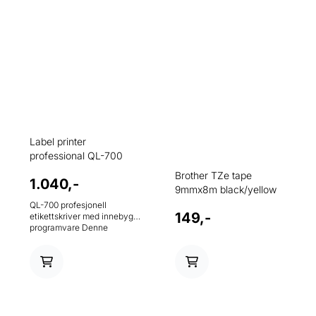
Label printer
professional QL-700
Brother TZe tape
1.040,-
9mmx8m black/yellow
QL-700 profesjonell
149,-
etikettskriver med innebygd
programvare Denne
profesjonelle, høyhastighets
etikettskriveren hjelper deg
med å håndtere oppgaver
for merking raskt på et
travelt kontor. Lag
kostnadseffektive
papiretiketter for filmapper,