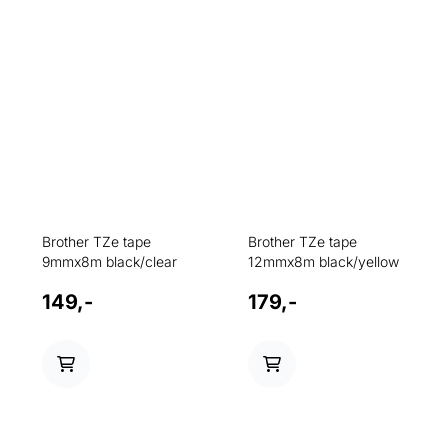
avanserte etiketter
(Microsoft® Windows® og
Mac).
Brother TZe tape
Brother TZe tape
9mmx8m black/clear
12mmx8m black/yellow
149,-
179,-