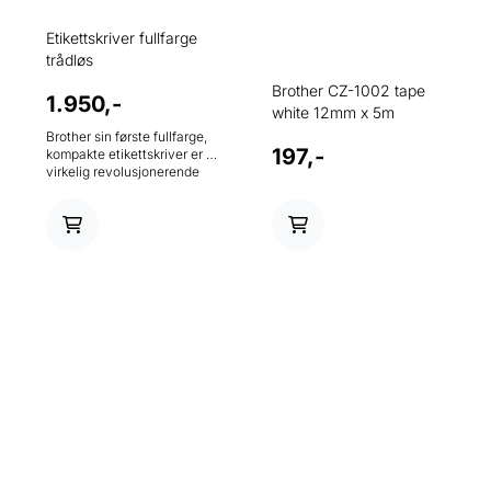
Etikettskriver fullfarge
trådløs
Brother CZ-1002 tape
1.950,-
white 12mm x 5m
Brother sin første fullfarge,
197,-
kompakte etikettskriver er et
virkelig revolusjonerende
produkt for kontormarkedet.
For første gang kan du
skrive ut etiketter med
hvilken som helst
fargekombinasjon som er
ønskelig, ideell for
fargekodingsfiler,
dokumenter og arkivmapper.
Inkluder fargebilder i
fotokvalitet som firmalogoer,
ansatte og besøkendes
fotografier på adgangskort.
Koble enkelt til din
datamaskin via USB eller
Wi-Fi, opprett og skriv ut
etiketter i ønsket farge fra
Brother P-Touch Editor som
er en kostnadsfri