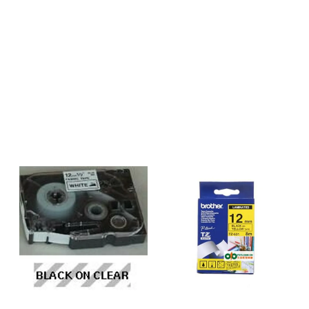
konvolutter, pakker og DVD-
er – du kan til og med lage
bannere og midlertidige skilt
på 1 meters lengde. De
ultraraske
utskriftshastighetene på
opptil 93 standard
adresseetiketter per minutt
bidrar til å spare tid på store
prosjekter. Enten du skriver
ut én etikett eller flere
etiketter om gangen, vil
denne praktiske,
automatiske kutteren gjøre
jobben raskere. Det finnes
to måter å lage en perfekt
etikett på. Trykk på Editor
Lite-knappen for å åpne den
innebygde
etikettdesignprogramvaren
P-touch Editor Lite for å lage
og skrive ut etiketter raskt
uten å installere
programvare og drivere (kun
Microsoft® Windows®). Du
kan også installere
etikettdesignprogramvaren
P-touch Editor for å lage mer