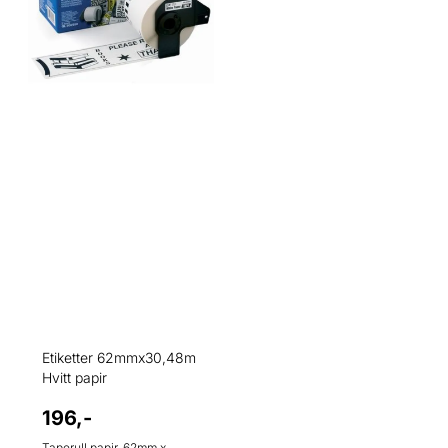
Etiketter 62mmx30,48m
Hvitt papir
196,-
Taperull papir. 62mm x