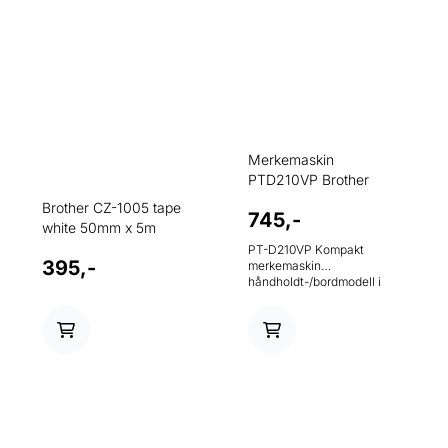
Merkemaskin
PTD210VP Brother
Brother CZ-1005 tape
745,-
white 50mm x 5m
PT-D210VP Kompakt
395,-
merkemaskin
håndholdt-/bordmodell i
praktisk koffert •Lag
dekorative etiketter med
ulike mønstre •Lettlest
LCD-skjerm •Rask
utskriftshastighet 20
mm/sek. •Leveres i koffert
med tape og strømadapter
•Skriver ut i 3.5, 6, 9 og 12
mm tape bredde