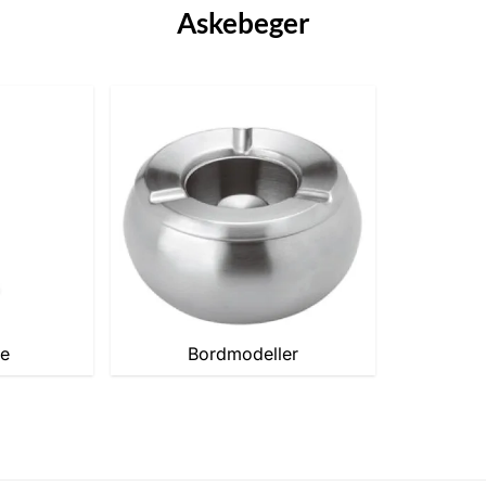
Askebeger
de
Bordmodeller