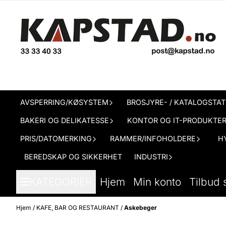
Hopp til innhold
AVSPERRING/KØSYSTEM
BROSJYRE- / KATALOGSTAT
BAKERI OG DELIKATESSE
KONTOR OG IT-PRODUKTE
PRIS/DATOMERKING
RAMMER/INFOHOLDERE
H
BEREDSKAP OG SIKKERHET
INDUSTRI
KATEGORIER
Hjem
Min konto
Tilbud 
Hjem
/
KAFE, BAR OG RESTAURANT
/
Askebeger