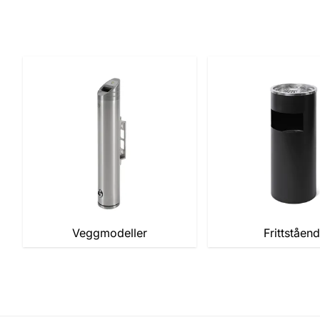
Veggmodeller
Frittståen