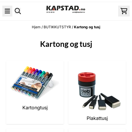
Hopp til innhold
Hjem
/
BUTIKKUTSTYR
/
Kartong og tusj
Kartong og tusj
Kartongtusj
Plakattusj