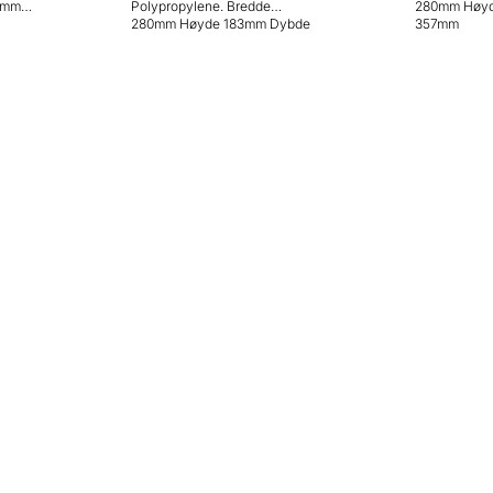
Polypropylene. Bredde
280mm Høyde 183mm Dybde
280mm Høyde 183mm Dybde
357mm
357mm