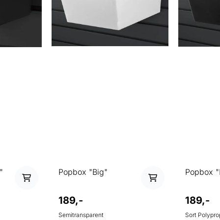
"
Popbox "Big"
Popbox "B
189,-
189,-
Semitransparent
Sort Polypropyle