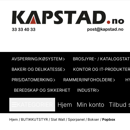
Hopp til innhold
AVSPERRING/KØSYSTEM
BROSJYRE- / KATALOGSTAT
BAKERI OG DELIKATESSE
KONTOR OG IT-PRODUKTE
PRIS/DATOMERKING
RAMMER/INFOHOLDERE
H
BEREDSKAP OG SIKKERHET
INDUSTRI
KATEGORIER
Hjem
Min konto
Tilbud 
Hjem
/
BUTIKKUTSTYR
/
Slat Wall / Sporpanel
/
Bokser
/
Popbox