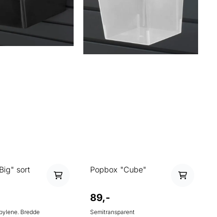
ig" sort
Popbox "Cube"
89,-
ne. Bredde
Semitransparent