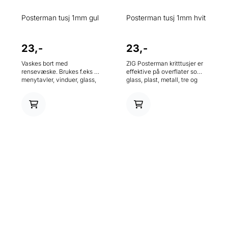
Posterman tusj 1mm gul
Posterman tusj 1mm hvit
23,-
23,-
Vaskes bort med
ZIG Posterman kritttusjer er
rensevæske. Brukes f.eks på
effektive på overflater som
menytavler, vinduer, glass,
glass, plast, metall, tre og
plastskilt, disk, etc.
stein. Disse markørene er
ugjennomsiktige, lysekte og
gir et krittutseende uten søl.
Vannbestandig etter tørking