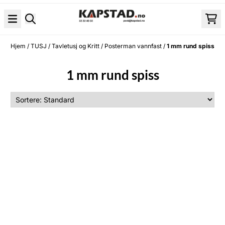
Hopp til innhold
Hjem
/
TUSJ
/
Tavletusj og Kritt
/
Posterman vannfast
/
1 mm rund spiss
1 mm rund spiss