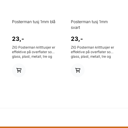
Posterman tusj 1mm blå
Posterman tusj 1mm
svart
23,-
23,-
ZIG Posterman kritttusjer er
ZIG Posterman kritttusjer er
effektive på overflater som
effektive på overflater som
glass, plast, metall, tre og
glass, plast, metall, tre og
stein. Disse markørene er
stein. Disse markørene er
ugjennomsiktige, lysekte og
ugjennomsiktige, lysekte og
gir et krittutseende uten søl.
gir et krittutseende uten søl.
Vannbestandig etter tørking
Vannbestandig etter tørking