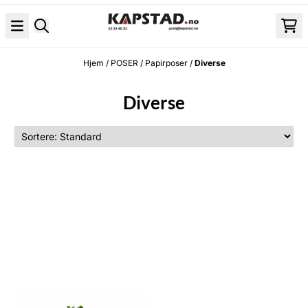
Hopp til innhold
Hjem
/
POSER
/
Papirposer
/
Diverse
Diverse