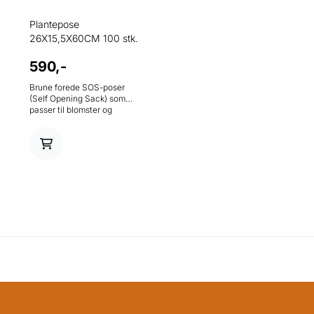
Plantepose
26X15,5X60CM 100 stk.
590,-
Brune forede SOS-poser
(Self Opening Sack) som
passer til blomster og
potteplanter. Posene er
laget av kraftpapir og passer
godt til produkter med
høyde. Mål: 26x16x60 cm
Materiale: Kraftpapir
Antall: 100 stk. per kartong