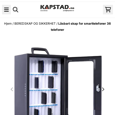
Hopp til innhold
Hjem
/
BEREDSKAP OG SIKKERHET
/
Låsbart skap for smarttelefoner 36
telefoner