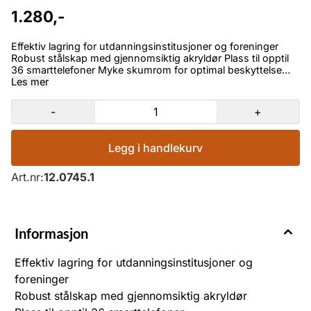
1.280,-
Effektiv lagring for utdanningsinstitusjoner og foreninger
Robust stålskap med gjennomsiktig akryldør Plass til opptil
36 smarttelefoner Myke skumrom for optimal beskyttelse
individuelle, nummererte rom for dod oversikt Rask tilgang til
Les mer
enhver enhet Enheter kan stikke ut opptil 50 mm Materiale
Stål /akryl Dimensjoner 295 x 445 x 205 mm (B x H x D)
-
+
Farge antrasitt inkludert lås og nøkkel
Legg i handlekurv
Art.nr:
12.0745.1
Informasjon
Effektiv lagring for utdanningsinstitusjoner og
foreninger
Robust stålskap med gjennomsiktig akryldør