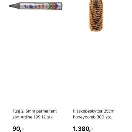
de fleste overflater
de fleste overflater
Pennekropp og hette i plast
Pennekropp og hette i plast
Tilgjengelig i svart, blå, og
Tilgjengelig i svart, blå, rød
grønn Bruksområder
og grønn Bruksområder
Velegnet til merking av
Velegnet til merking av
emballasje, esker, skilt,
emballasje, esker, skilt,
lagerartikler, verktøy og
lagerartikler, verktøy og
andre gjenstander av papir,
andre gjenstander av papir,
papp, plast, metall eller
papp, plast, metall eller
glass. Merke: Artline Modell:
glass. Merke: Artline Modell:
109 / EK-109 Type:
109 / EK-109 Type:
Permanent merkepenn
Permanent merkepenn
Spiss: Meiselspiss
Spiss: Meiselspiss
Strekbredde: 2–5 mm
Strekbredde: 2–5 mm
Tusj 2-5mm permanant
Flaskebeskytter 35cm
sort Artline 109 12 stk.
honeycomb 300 stk.
90,-
1.380,-