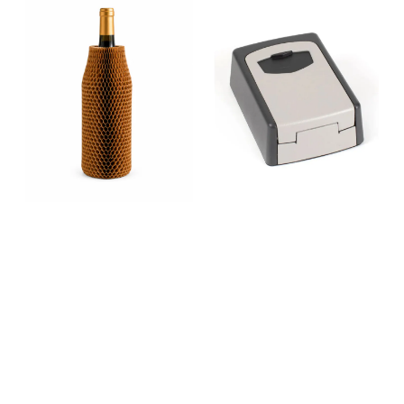
og dagslysfarge på 8000 K
miljøvennlig innpakning som
✔ Slank og elegant design
løfter helhetsinntrykket.
✔ Utviklet for veivisning,
Fordeler: Beskytter flasker
menyer og
og bokser mot støt og riper.
informasjonsvisning ✔
Fleksibel bikakestruktur som
Ultraslank svart ramme for
former seg etter produktet.
et moderne og profesjonelt
Enkel og rask å tre på.
uttrykk ✔ Pulverlakkert
Perfekt til netthandel,
utførelse i RAL 9005 (sort) ✔
transport og
Frittstående konstruksjon
gaveinnpakning. Kan
som gir fleksibel plassering
kombineres med sateng-
Merk ✖ Ikke egnet for
eller gavebånd for et
utendørs bruk ✖ Ikke låsbar
eksklusivt uttrykk.
✖ Fast portrettformat (kan
Papirbasert og et mer
ikke endres til liggende
miljøvennlig alternativ til
format)
plastemballasje.