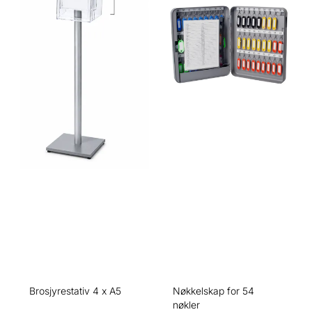
2–5 mm Hurtigtørkende
og bokser mot støt og riper.
blekk Vannfast Xylenfritt
Fleksibel bikakestruktur som
blekk med lite lukt Egnet for
former seg etter produktet.
de fleste overflater
Enkel og rask å tre på.
Pennekropp og hette i plast
Perfekt til netthandel,
Tilgjengelig i svart, blå, rød
transport og
og grønn Bruksområder
gaveinnpakning. Kan
Velegnet til merking av
kombineres med sateng-
emballasje, esker, skilt,
eller gavebånd for et
lagerartikler, verktøy og
eksklusivt uttrykk.
andre gjenstander av papir,
Papirbasert og et mer
papp, plast, metall eller
miljøvennlig alternativ til
glass. Merke: Artline Modell:
plastemballasje.
109 / EK-109 Type:
Permanent merkepenn
Spiss: Meiselspiss
Strekbredde: 2–5 mm
Brosjyrestativ 4 x A5
Nøkkelskap for 54
nøkler