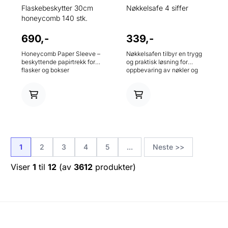
Flaskebeskytter 30cm
Nøkkelsafe 4 siffer
honeycomb 140 stk.
690,-
339,-
Honeycomb Paper Sleeve –
Nøkkelsafen tilbyr en trygg
beskyttende papirtrekk for
og praktisk løsning for
flasker og bokser
oppbevaring av nøkler og
Honeycomb Paper Sleeve
små verdisaker. Den er
er et fleksibelt papirtrekk
ideell for bedrifter,
som beskytter flasker og
ferieleiligheter, verksteder,
bokser under transport,
kontorer eller privat. Den
samtidig som det gir en
integrerte
dekorativ og eksklusiv
kombinasjonslåsen gir
presentasjon. Den
praktisk tilgang uten nøkler.
ekspanderende
Velg en kode med fire sifre
bikakestrukturen tilpasser
og passer nøkkelen trygt
1
2
3
4
5
...
Neste >>
seg enkelt produktets form
En magnetisk nøkkelbrikke
når trekket tres over, og
og monteringsmateriell
Viser
1
til
12
(av
3612
produkter)
bidrar til å dempe støt og
inkludert. materiale: metall
redusere risikoen for skader
farge: svart matt Høyde
under håndtering og frakt.
(ytre dimensjon) 145 mm
Trekket er et ideelt valg for
Bredde (ekstern
netthandel, lager og
dimensjon) 100 mm Dybde
distribusjon, men egner seg
(eksternt mål) 57 mm
også utmerket som
inkludert kombinasjonslås (4
gaveinnpakning. Kombiner
sifre)