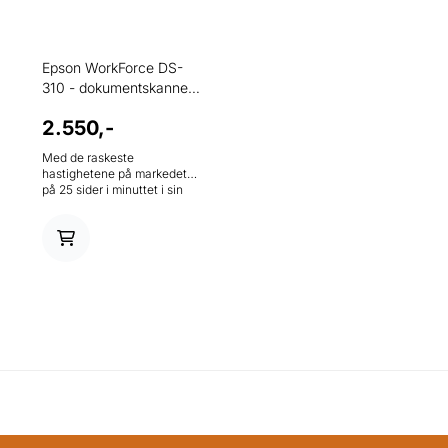
Epson WorkForce DS-
310 - dokumentskanner
...
2.550,-
Med de raskeste
hastighetene på markedet
på 25 sider i minuttet i sin
klasse, er det enkelt å
administrere dokumenter
raskt og effektivt når du er
på farten. Takket være den
lette og kompakte
utformingen er det enkelt å
oppbevare den i en veske
eller i en skuff for
digitalisering av en rekke
medier når det passer deg.
Den har også en 20-arks
dokumentmater for å øke
effektiviteten.